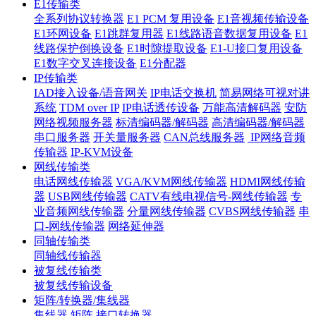
E1传输类
全系列协议转换器
E1 PCM 复用设备
E1音视频传输设备
E1环网设备
E1跳群复用器
E1线路语音数据复用设备
E1
线路保护倒换设备
E1时隙提取设备
E1-U接口复用设备
E1数字交叉连接设备
E1分配器
IP传输类
IAD接入设备/语音网关
IP电话交换机
简易网络可视对讲
系统
TDM over IP
IP电话透传设备
万能高清解码器
安防
网络视频服务器
标清编码器/解码器
高清编码器/解码器
串口服务器
开关量服务器
CAN总线服务器
IP网络音频
传输器
IP-KVM设备
网线传输类
电话网线传输器
VGA/KVM网线传输器
HDMI网线传输
器
USB网线传输器
CATV有线电视信号-网线传输器
专
业音频网线传输器
分量网线传输器
CVBS网线传输器
串
口-网线传输器
网络延伸器
同轴传输类
同轴线传输器
被复线传输类
被复线传输设备
矩阵/转换器/集线器
集线器
矩阵
接口转换器