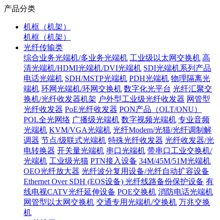
产品分类
机框（机架）
机框（机架）
光纤传输类
综合业务光端机/多业务光端机
工业级以太网交换机
高
清光端机/HDMI光端机/DVI光端机
SDI光端机系列产品
电话光端机
SDH/MSTP光端机
PDH光端机
物理隔离光
端机
环网光端机/环网交换机
数字化光平台
光纤汇聚交
换机/光纤收发器机架
户外型工业级光纤收发器
网管型
光纤收发器
PoE光纤收发器
PON产品（OLT/ONU）
POL全光网络
广播级光端机
数字视频光端机
专业音频
光端机
KVM/VGA光端机
光纤Modem/光猫/光纤调制解
调器
节点/级联式光端机
特殊光纤收发器
光纤收发器/光
电转换器
开关量光端机
串口光端机
带串口工业交换机/
光端机
工业级光猫
PTN接入设备
34M/45M/51M光端机
OEO光纤放大器
光纤波分复用设备/光纤自动扩容设备
Ethernet Over SDH (EOS设备)
光纤线路备份保护设备
有
线电视CATV光纤延伸设备
POE交换机
消防电话光端机
网管型以太网交换机
交通专用光端机/交换机
万兆交换
机