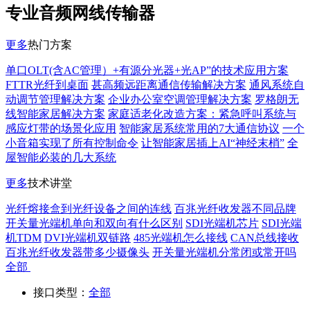
专业音频网线传输器
更多
热门方案
单口OLT(含AC管理）+有源分光器+光AP”的技术应用方案
FTTR光纤到桌面
甚高频远距离通信传输解决方案
通风系统自
动调节管理解决方案
企业办公室空调管理解决方案
罗格朗无
线智能家居解决方案
家庭适老化改造方案：紧急呼叫系统与
感应灯带的场景化应用
智能家居系统常用的7大通信协议
一个
小音箱实现了所有控制命令
让智能家居插上AI“神经末梢”
全
屋智能必装的几大系统
更多
技术讲堂
光纤熔接盒到光纤设备之间的连线
百兆光纤收发器不同品牌
开关量光端机单向和双向有什么区别
SDI光端机芯片
SDI光端
机TDM
DVI光端机双链路
485光端机怎么接线
CAN总线接收
百兆光纤收发器带多少摄像头
开关量光端机分常闭或常开吗
全部
接口类型：
全部