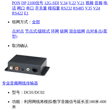
PON
DP
2100信号
12G-SDI
V.34
V.22
V.21
视频
音频
电
话
网口
串口
开关量
模拟量
RS232
RS485
V35
V24
RS422
E1
组网方式：
全部
点对点
节点式/级联式
环网
链网
混合组网
点对多点(星
型)
取消
确认
专业音频网线传输器
型号：
DC01/DC02
功能：
利用网线将模拟/数字音频信号延长至180米-600
米