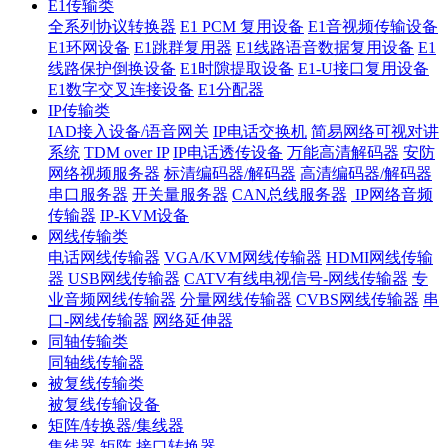
E1传输类
全系列协议转换器
E1 PCM 复用设备
E1音视频传输设备
E1环网设备
E1跳群复用器
E1线路语音数据复用设备
E1
线路保护倒换设备
E1时隙提取设备
E1-U接口复用设备
E1数字交叉连接设备
E1分配器
IP传输类
IAD接入设备/语音网关
IP电话交换机
简易网络可视对讲
系统
TDM over IP
IP电话透传设备
万能高清解码器
安防
网络视频服务器
标清编码器/解码器
高清编码器/解码器
串口服务器
开关量服务器
CAN总线服务器
IP网络音频
传输器
IP-KVM设备
网线传输类
电话网线传输器
VGA/KVM网线传输器
HDMI网线传输
器
USB网线传输器
CATV有线电视信号-网线传输器
专
业音频网线传输器
分量网线传输器
CVBS网线传输器
串
口-网线传输器
网络延伸器
同轴传输类
同轴线传输器
被复线传输类
被复线传输设备
矩阵/转换器/集线器
集线器
矩阵
接口转换器