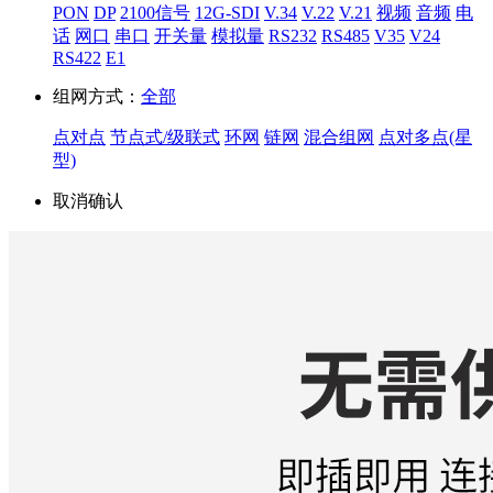
PON
DP
2100信号
12G-SDI
V.34
V.22
V.21
视频
音频
电
话
网口
串口
开关量
模拟量
RS232
RS485
V35
V24
RS422
E1
组网方式：
全部
点对点
节点式/级联式
环网
链网
混合组网
点对多点(星
型)
取消
确认