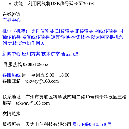
功能：
利用网线将USB信号延长至300米
在线咨询
产品中心
机框（机架）
光纤传输类
E1传输类
IP传输类
网线传输类
同
轴传输类
被复线传输类
矩阵/转换器/集线器
以太网交换机系
列
无线演示协作网关
新闻中心
应用方案
技术讲堂
售后服务
客服热线
02082109652
客服热线
周一至周五 9:00 ~ 18:00
客服邮箱：tekway@163.com
联系地址：
广州市黄埔区科学城南翔二路19号精华科技园三楼
邮箱：tekway@163.com
友情链接
版权所有：天为电信科技有限公司
粤ICP备05103536号