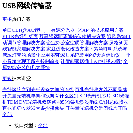
USB网线传输器
更多
热门方案
单口OLT(含AC管理）+有源分光器+光AP”的技术应用方案
FTTR光纤到桌面
甚高频远距离通信传输解决方案
通风系统自
动调节管理解决方案
企业办公室空调管理解决方案
罗格朗无
线智能家居解决方案
家庭适老化改造方案：紧急呼叫系统与
感应灯带的场景化应用
智能家居系统常用的7大通信协议
一个
小音箱实现了所有控制命令
让智能家居插上AI“神经末梢”
全
屋智能必装的几大系统
更多
技术讲堂
光纤熔接盒到光纤设备之间的连线
百兆光纤收发器不同品牌
开关量光端机单向和双向有什么区别
SDI光端机芯片
SDI光端
机TDM
DVI光端机双链路
485光端机怎么接线
CAN总线接收
百兆光纤收发器带多少摄像头
开关量光端机分常闭或常开吗
全部
接口类型：
全部