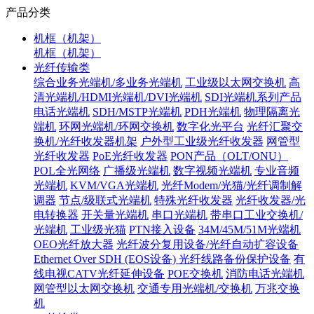
产品分类
机框（机架）
机框（机架）
光纤传输类
综合业务光端机/多业务光端机
工业级以太网交换机
高
清光端机/HDMI光端机/DVI光端机
SDI光端机系列产品
电话光端机
SDH/MSTP光端机
PDH光端机
物理隔离光
端机
环网光端机/环网交换机
数字化光平台
光纤汇聚交
换机/光纤收发器机架
户外型工业级光纤收发器
网管型
光纤收发器
PoE光纤收发器
PON产品（OLT/ONU）
POL全光网络
广播级光端机
数字视频光端机
专业音频
光端机
KVM/VGA光端机
光纤Modem/光猫/光纤调制解
调器
节点/级联式光端机
特殊光纤收发器
光纤收发器/光
电转换器
开关量光端机
串口光端机
带串口工业交换机/
光端机
工业级光猫
PTN接入设备
34M/45M/51M光端机
OEO光纤放大器
光纤波分复用设备/光纤自动扩容设备
Ethernet Over SDH (EOS设备)
光纤线路备份保护设备
有
线电视CATV光纤延伸设备
POE交换机
消防电话光端机
网管型以太网交换机
交通专用光端机/交换机
万兆交换
机