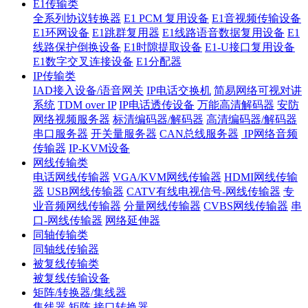
E1传输类
全系列协议转换器
E1 PCM 复用设备
E1音视频传输设备
E1环网设备
E1跳群复用器
E1线路语音数据复用设备
E1
线路保护倒换设备
E1时隙提取设备
E1-U接口复用设备
E1数字交叉连接设备
E1分配器
IP传输类
IAD接入设备/语音网关
IP电话交换机
简易网络可视对讲
系统
TDM over IP
IP电话透传设备
万能高清解码器
安防
网络视频服务器
标清编码器/解码器
高清编码器/解码器
串口服务器
开关量服务器
CAN总线服务器
IP网络音频
传输器
IP-KVM设备
网线传输类
电话网线传输器
VGA/KVM网线传输器
HDMI网线传输
器
USB网线传输器
CATV有线电视信号-网线传输器
专
业音频网线传输器
分量网线传输器
CVBS网线传输器
串
口-网线传输器
网络延伸器
同轴传输类
同轴线传输器
被复线传输类
被复线传输设备
矩阵/转换器/集线器
集线器
矩阵
接口转换器