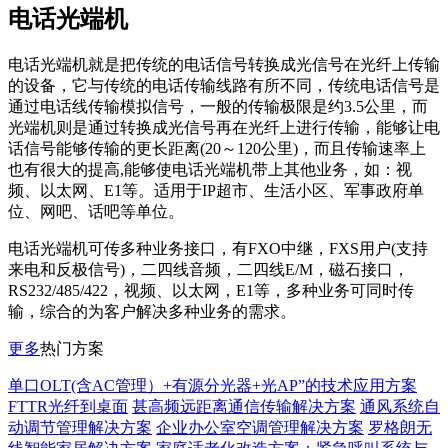
电话光端机
电话光端机就是把传统的电话信号转换成光信号在光纤上传输
的设备，它与传统的电话传输线路有所不同，传统电话信号是
通过电话线传输模拟信号，一般的传输极限是约3.5公里，而
光端机则是通过转换成光信号再在光纤上进行传输，能够让电
话信号能够传输的更长距离(20～120公里)，而且传输速率上
也有很大的提高,能够使电话光端机带上其他业务，如：视
频、以太网、E1等。适用于IP超市、生活小区、军事政府单
位、网吧、话吧等单位。
电话光端机可传多种业务接口，有FXO中继，FXS用户(支持
来电和反极信号)，二四线音频，二四线E/M，磁石接口，
RS232/485/422，视频、以太网，E1等，多种业务可同时传
输，综合的为客户解决多种业务的需求。
更多
热门方案
单口OLT(含AC管理）+有源分光器+光AP”的技术应用方案
FTTR光纤到桌面
甚高频远距离通信传输解决方案
通风系统自
动调节管理解决方案
企业办公室空调管理解决方案
罗格朗无