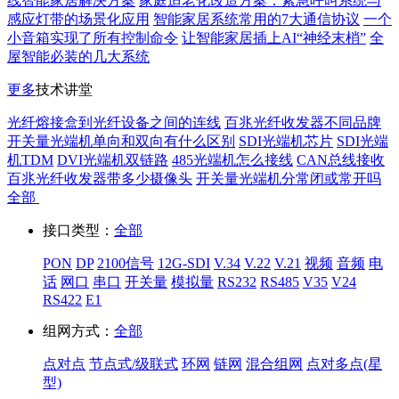
线智能家居解决方案
家庭适老化改造方案：紧急呼叫系统与
感应灯带的场景化应用
智能家居系统常用的7大通信协议
一个
小音箱实现了所有控制命令
让智能家居插上AI“神经末梢”
全
屋智能必装的几大系统
更多
技术讲堂
光纤熔接盒到光纤设备之间的连线
百兆光纤收发器不同品牌
开关量光端机单向和双向有什么区别
SDI光端机芯片
SDI光端
机TDM
DVI光端机双链路
485光端机怎么接线
CAN总线接收
百兆光纤收发器带多少摄像头
开关量光端机分常闭或常开吗
全部
接口类型：
全部
PON
DP
2100信号
12G-SDI
V.34
V.22
V.21
视频
音频
电
话
网口
串口
开关量
模拟量
RS232
RS485
V35
V24
RS422
E1
组网方式：
全部
点对点
节点式/级联式
环网
链网
混合组网
点对多点(星
型)