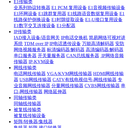
E1传输类
全系列协议转换器
E1 PCM 复用设备
E1音视频传输设备
E1环网设备
E1跳群复用器
E1线路语音数据复用设备
E1
线路保护倒换设备
E1时隙提取设备
E1-U接口复用设备
E1数字交叉连接设备
E1分配器
IP传输类
IAD接入设备/语音网关
IP电话交换机
简易网络可视对讲
系统
TDM over IP
IP电话透传设备
万能高清解码器
安防
网络视频服务器
标清编码器/解码器
高清编码器/解码器
串口服务器
开关量服务器
CAN总线服务器
IP网络音频
传输器
IP-KVM设备
网线传输类
电话网线传输器
VGA/KVM网线传输器
HDMI网线传输
器
USB网线传输器
CATV有线电视信号-网线传输器
专
业音频网线传输器
分量网线传输器
CVBS网线传输器
串
口-网线传输器
网络延伸器
同轴传输类
同轴线传输器
被复线传输类
被复线传输设备
矩阵/转换器/集线器
集线器
矩阵
接口转换器