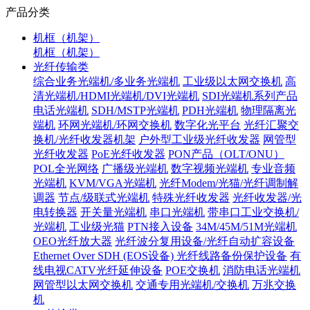
产品分类
机框（机架）
机框（机架）
光纤传输类
综合业务光端机/多业务光端机
工业级以太网交换机
高
清光端机/HDMI光端机/DVI光端机
SDI光端机系列产品
电话光端机
SDH/MSTP光端机
PDH光端机
物理隔离光
端机
环网光端机/环网交换机
数字化光平台
光纤汇聚交
换机/光纤收发器机架
户外型工业级光纤收发器
网管型
光纤收发器
PoE光纤收发器
PON产品（OLT/ONU）
POL全光网络
广播级光端机
数字视频光端机
专业音频
光端机
KVM/VGA光端机
光纤Modem/光猫/光纤调制解
调器
节点/级联式光端机
特殊光纤收发器
光纤收发器/光
电转换器
开关量光端机
串口光端机
带串口工业交换机/
光端机
工业级光猫
PTN接入设备
34M/45M/51M光端机
OEO光纤放大器
光纤波分复用设备/光纤自动扩容设备
Ethernet Over SDH (EOS设备)
光纤线路备份保护设备
有
线电视CATV光纤延伸设备
POE交换机
消防电话光端机
网管型以太网交换机
交通专用光端机/交换机
万兆交换
机